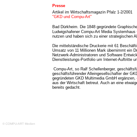
Presse
Artikel im Wirtschaftsmagazin Pfalz 1-2/2001
"GKD und Compu-Art"
Bad Dürkheim.
Die 1848 gegründete Graphisch
Ludwigshafener Compu-Art Media Systemhaus
nutzen und haben sich zu einer strategischen
Die mittelständische Druckerie mit 61 Beschäft
Umsatz von 11 Millionen Mark übernimmt ein Dr
Netzwerk-Administratoren und Software Entwickle
Dienstleistungs-Portfolio um Internet-Auftritte 
Compu-Art, so Ralf Schellenberger, geschäftsf
geschäftsführender Alleingesellschafter der G
gegründeten GKD Multimedia GmbH ergänzen, 
aus der Wirtschaft betreut. Auch an eine etwai
bereits gedacht.
© COMPU-ART Medien